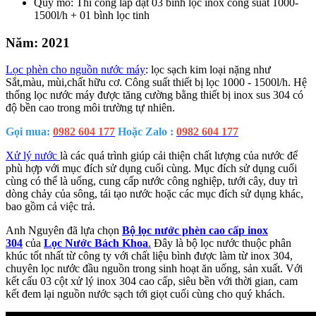
Quy mô: Thi công lắp đặt 03 bình lọc inox công suất 1000-
1500l/h + 01 bình lọc tinh
Năm: 2021
Lọc phèn cho nguồn nước máy
: lọc sạch kim loại nặng như
Sắt,màu, mùi,chất hữu cơ. Công suất thiết bị lọc 1000 - 1500l/h. Hệ
thống lọc nước máy được tăng cường bằng thiết bị inox sus 304 có
độ bền cao trong môi trường tự nhiên.
Gọi mua:
0982 604 177
Hoặc Zalo :
0982 604 177
Xử lý nước
là các quá trình giúp cải thiện chất lượng của nước để
phù hợp với mục đích sử dụng cuối cùng. Mục đích sử dụng cuối
cùng có thể là uống, cung cấp nước công nghiệp, tưới cây, duy trì
dòng chảy của sông, tái tạo nước hoặc các mục đích sử dụng khác,
bao gồm cả việc trả.
Anh Nguyên đã lựa chọn
Bộ lọc nước phèn cao cấp inox
304
của
Lọc Nước Bách Khoa
.
Đây là bộ lọc nước thuộc phân
khúc tốt nhất từ công ty với chất liệu bình được làm từ inox 304,
chuyên lọc nước đầu nguồn trong sinh hoạt ăn uống, sản xuất. Với
kết cấu 03 cột xử lý inox 304 cao cấp, siêu bền với thời gian, cam
kết đem lại nguồn nước sạch tới giọt cuối cùng cho quý khách.