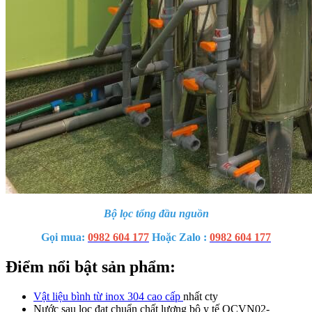
Bộ lọc tổng đầu nguồn
Gọi mua:
0982 604 177
Hoặc Zalo :
0982 604 177
Điểm nổi bật sản phẩm:
Vật liệu bình từ inox 304 cao cấp
nhất cty
Nước sau lọc đạt chuẩn chất lượng bộ y tế QCVN02-