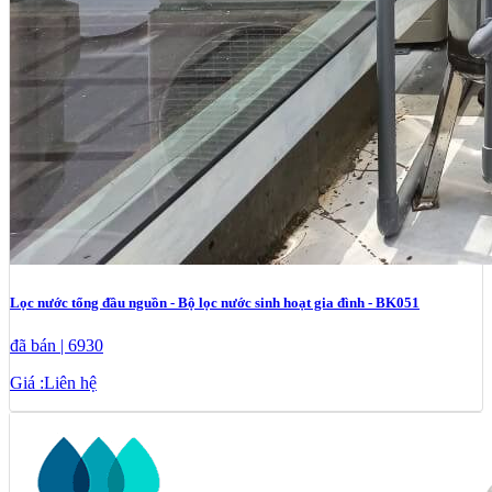
Lọc nước tổng đầu nguồn - Bộ lọc nước sinh hoạt gia đình - BK051
đã bán | 6930
Giá :
Liên hệ