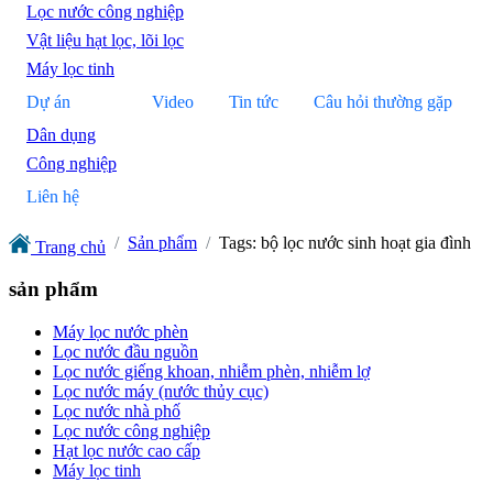
Lọc nước công nghiệp
Vật liệu hạt lọc, lõi lọc
Máy lọc tinh
Dự án
Video
Tin tức
Câu hỏi thường gặp
Dân dụng
Công nghiệp
Liên hệ
Sản phẩm
Tags: bộ lọc nước sinh hoạt gia đình
Trang chủ
sản phẩm
Máy lọc nước phèn
Lọc nước đầu nguồn
Lọc nước giếng khoan, nhiễm phèn, nhiễm lợ
Lọc nước máy (nước thủy cục)
Lọc nước nhà phố
Lọc nước công nghiệp
Hạt lọc nước cao cấp
Máy lọc tinh