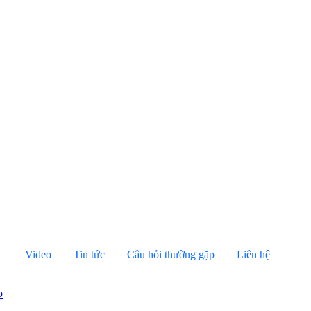
Video
Tin tức
Câu hỏi thường gặp
Liên hệ
p