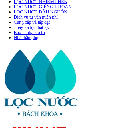
LỌC NƯỚC NHIỄM PHÈN
LỌC NƯỚC GIẾNG KHOAN
LỌC NƯỚC ĐẦU NGUỒN
Dịch vụ tư vấn miễn phí
Cung cấp và lắp đặt
Thay lõi lọc, hạt lọc
Bảo hành, bảo trì
Nhà thầu phụ