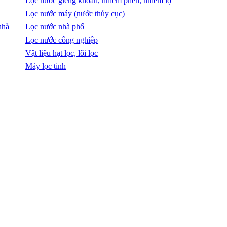
Lọc nước giếng khoan, nhiễm phèn, nhiễm lợ
Lọc nước máy (nước thủy cục)
nhà
Lọc nước nhà phố
Lọc nước công nghiệp
Vật liệu hạt lọc, lõi lọc
Máy lọc tinh