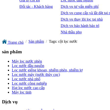
Giá trị cốt lõi
Lọc nước đầu nguồn
Đối tác - Khách hàng
Dịch vụ tư vấn miễn phí
Dịch vụ cung cấp và lắt đặt tại 
Dịch vụ thay lõi lọc tại nhà
Dịch vụ bảo hành bảo trì
Nhà thầu phụ
Sản phẩm
Tags: cột lọc nước
Trang chủ
sản phẩm
Máy lọc nước phèn
Lọc nước đầu nguồn
Lọc nước giếng khoan, nhiễm phèn, nhiễm lợ
Lọc nước máy (nước thủy cục)
Lọc nước nhà phố
Lọc nước công nghiệp
Hạt lọc nước cao cấp
Máy lọc tinh
Dịch vụ