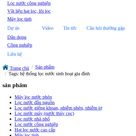
Lọc nước công nghiệp
Vật liệu hạt lọc, lõi lọc
Máy lọc tinh
Dự án
Video
Tin tức
Câu hỏi thường gặp
Dân dụng
Công nghiệp
Liên hệ
Sản phẩm
Trang chủ
Tags: hệ thống lọc nước sinh hoạt gia đình
sản phẩm
Máy lọc nước phèn
Lọc nước đầu nguồn
Lọc nước giếng khoan, nhiễm phèn, nhiễm lợ
Lọc nước máy (nước thủy cục)
Lọc nước nhà phố
Lọc nước công nghiệp
Hạt lọc nước cao cấp
Máy lọc tinh