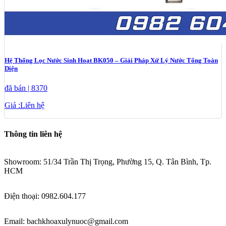
Hệ Thống Lọc Nước Sinh Hoạt BK050 – Giải Pháp Xử Lý Nước Tổng Toàn
Diện
đã bán | 8370
Giá :
Liên hệ
Thông tin liên hệ
Showroom:
51/34 Trần Thị Trọng, Phường 15
, Q. Tân Bình
, Tp.
HCM
Điện thoại: 0982.604.177
Email: bachkhoaxulynuoc@gmail.com