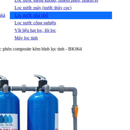
Lọc nước giếng khoan, nhiễm phèn, nhiễm lợ
Lọc nước máy (nước thủy cục)
nhà
Lọc nước nhà phố
Lọc nước công nghiệp
Vật liệu hạt lọc, lõi lọc
Máy lọc tinh
c phèn composite kèm bình lọc tinh - BK064