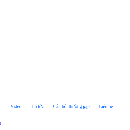
Video
Tin tức
Câu hỏi thường gặp
Liên hệ
p