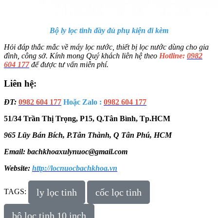
Bộ ly lọc tinh đầy đủ phụ kiện đi kèm
Hỏi đáp thắc mắc về máy lọc nước, thiết bị lọc nước dùng cho gia
đình, công sở. Kính mong Quý khách liên hệ theo
Hotline:
0982
604
177
để được tư vấn miễn phí.
Liên hệ:
ĐT:
0982 604 177
Hoặc Zalo :
0982 604 177
51/34 Trần Thị Trọng, P15, Q.Tân Bình, Tp.HCM
965 Lũy Bán Bích, P.Tân Thành, Q Tân Phú, HCM
Email: bachkhoaxulynuoc@gmail.com
Website:
http://locnuocbachkhoa.vn
ly lọc tinh
cốc lọc tinh
TAGS:
bộ lọc tinh 10 inch