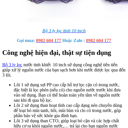
Bộ 3 ly lọc tinh 10 inch
Gọi mua:
0982 604 177
Hoặc Zalo :
0982 604 177
Công nghệ hiện đại, thật sự tiện dụng
Bộ 3 ly lọc
nước tinh khiết 10 inch sử dụng công nghệ tiên tiến
giúp xử lý nguồn nước của bạn sạch hơn khi nước được lọc qua đến
3 lõi.
Lõi 1 sử dụng sợi PP cao cấp hỗ trợ lọc cặn có trong nước,
đặc biệt là lọc phèn (nếu có) cho nguồn nước trước khi đưa
vào sử dụng. Bạn có thể hoàn toàn yên tâm về nguồn nước
sau khi đi qua bộ lọc.
Lõi 2 sử dụng than hoạt tính cao cấp dạng nén chuyên dùng
để loại bỏ mùi tanh, hôi, mùi bùn và clo có trong nước, góp
phần bảo vệ sức khỏe gia đình bạn.
Lõi 3 sử dụng than CTO, giúp loại bỏ cặn và các hợp chất
hữu cơ ra khỏi nguồn nước,… trả lại cho bạn nguồn nước