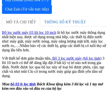
Chat Zalo
(Tư vấn trực tiếp)
MÔ TẢ CHI TIẾT
THÔNG SỐ KỸ THUẬT
Bộ lọc nước máy 03 lõi lọc 10 inch
là bộ lọc nước máy thông dụng
nhất hiện nay, được sử dụng trong nhà bếp, các thiết bị điện nước
như: máy giặt, máy nước nóng, máy năng lượng mặt trời, máy lọc
nước ro,….Nhằm bảo vệ các thiết bị, giúp các thiết bị có tuổi thọ sử
dụng lâu bền hơn.
Với thiết kế đơn giản thuận tiện,
Bộ 3 lọc nước máy (bộ lọc tinh)
3
lõi 10 inch có thể dễ dàng lắp đặt ở bất kỳ vị trí nào nơi trong gia
đình. Nước được lọc qua bộ lọc này sẽ loại bỏ được phèn, cặn, tạp
chất và như mùi Clo có trong nước máy giúp gia đình yên tâm sử
dụng.
Mua
bộ 03 ly lọc tinh
Bách Khoa tặng kèm 3 lõi lọc và 1 tay mở
kèm ren đầu vào và đầu ra của bộ lọc