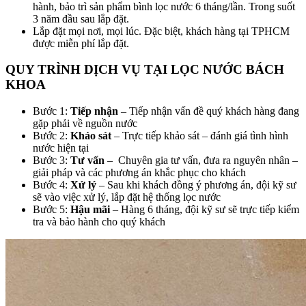
hành, bảo trì sản phẩm bình lọc nước 6 tháng/lần. Trong suốt
3 năm đầu sau lắp đặt.
Lắp đặt mọi nơi, mọi lúc. Đặc biệt, khách hàng tại TPHCM
được miễn phí lắp đặt.
QUY TRÌNH DỊCH VỤ TẠI LỌC NƯỚC BÁCH
KHOA
Bước 1:
Tiếp nhận
– Tiếp nhận vấn đề quý khách hàng đang
gặp phải về nguồn nước
Bước 2:
Khảo sát
– Trực tiếp khảo sát – đánh giá tình hình
nước hiện tại
Bước 3:
Tư vấn
– Chuyên gia tư vấn, đưa ra nguyên nhân –
giải pháp và các phương án khắc phục cho khách
Bước 4:
Xử lý
– Sau khi khách đồng ý phương án, đội kỹ sư
sẽ vào việc xử lý, lắp đặt hệ thống lọc nước
Bước 5:
Hậu mãi
– Hàng 6 tháng, đội kỹ sư sẽ trực tiếp kiểm
tra và bảo hành cho quý khách