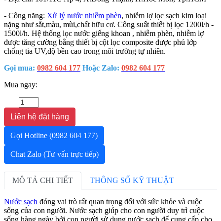
- Công năng:
Xử lý nước nhiễm phèn
, nhiễm lợ lọc sạch kim loại
nặng như sắt,màu, mùi,chất hữu cơ. Công suất thiết bị lọc 1200l/h -
1500l/h. Hệ thống lọc nước giếng khoan , nhiễm phèn, nhiễm lợ
được tăng cường bằng thiết bị cột lọc composite được phủ lớp
chống tia UV,độ bền cao trong môi trường tự nhiên.
Gọi mua:
0982 604 177
Hoặc Zalo:
0982 604 177
Mua ngay:
Liên hệ đặt hàng
Gọi Hotline
(0982 604 177)
Chat Zalo
(Tư vấn trực tiếp)
MÔ TẢ CHI TIẾT
THÔNG SỐ KỸ THUẬT
Nước sạch
đóng vai trò rất quan trọng đối với sức khỏe và cuộc
sống của con người. Nước sạch giúp cho con người duy trì cuộc
sống hàng ngày bởi con người sử dụng nước sạch để cung cấp cho