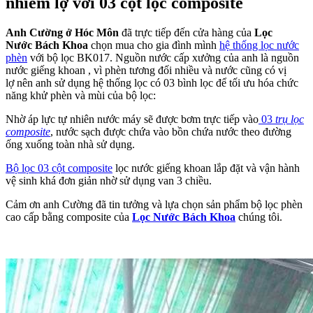
nhiễm lợ với 03 cột lọc composite
Anh Cường ở Hóc Môn
đã trực tiếp đến cửa hàng của
Lọc
Nước Bách Khoa
chọn mua cho gia đình mình
hệ thống lọc nước
phèn
với bộ lọc BK017. Nguồn nước cấp xưởng của anh là nguồn
nước giếng khoan , vì phèn tương đối nhiều và nước cũng có vị
lợ nên anh sử dụng hệ thống lọc có 03 bình lọc để tối ưu hóa chức
năng khử phèn và mùi của bộ lọc:
Nhờ áp lực tự nhiên nước máy sẽ được bơm trực tiếp vào
03
trụ lọc
composite
, nước sạch được chứa vào bồn chứa nước theo đường
ống xuống toàn nhà sử dụng.
Bộ lọc 03 cột composite
lọc nước giếng khoan lắp đặt và vận hành
vệ sinh khá đơn giản nhờ sử dụng van 3 chiều.
Cảm ơn anh Cường đã tin tưởng và lựa chọn sản phẩm bộ lọc phèn
cao cấp bằng composite của
Lọc Nước Bách Khoa
chúng tôi.