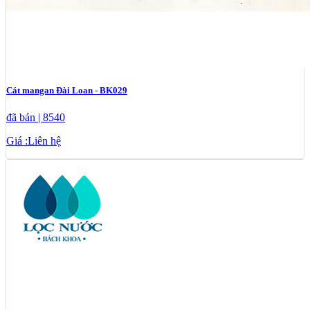
Cát mangan Đài Loan - BK029
đã bán | 8540
Giá :
Liên hệ