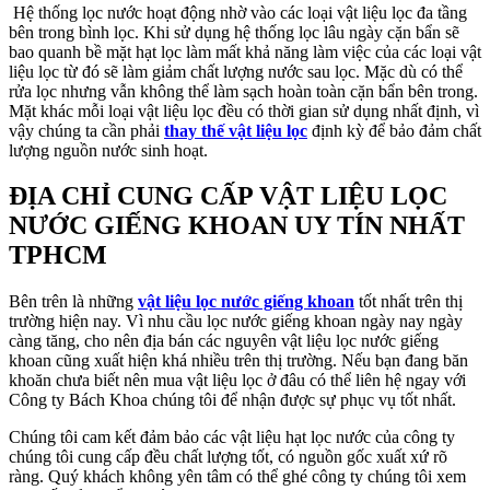
Hệ thống lọc nước hoạt động nhờ vào các loại vật liệu lọc đa tầng
bên trong bình lọc. Khi sử dụng hệ thống lọc lâu ngày cặn bẩn sẽ
bao quanh bề mặt hạt lọc làm mất khả năng làm việc của các loại vật
liệu lọc từ đó sẽ làm giảm chất lượng nước sau lọc. Mặc dù có thể
rửa lọc nhưng vẫn không thể làm sạch hoàn toàn cặn bẩn bên trong.
Mặt khác mỗi loại vật liệu lọc đều có thời gian sử dụng nhất định, vì
vậy chúng ta cần phải
thay thế vật liệu lọc
định kỳ để bảo đảm chất
lượng nguồn nước sinh hoạt.
ĐỊA CHỈ CUNG CẤP VẬT LIỆU LỌC
NƯỚC GIẾNG KHOAN UY TÍN NHẤT
TPHCM
Bên trên là những
vật liệu lọc nước giếng khoan
tốt nhất trên thị
trường hiện nay. Vì nhu cầu lọc nước giếng khoan ngày nay ngày
càng tăng, cho nên địa bán các nguyên vật liệu lọc nước giếng
khoan cũng xuất hiện khá nhiều trên thị trường. Nếu bạn đang băn
khoăn chưa biết nên mua vật liệu lọc ở đâu có thể liên hệ ngay với
Công ty Bách Khoa chúng tôi để nhận được sự phục vụ tốt nhất.
Chúng tôi cam kết đảm bảo các vật liệu hạt lọc nước của công ty
chúng tôi cung cấp đều chất lượng tốt, có nguồn gốc xuất xứ rõ
ràng. Quý khách không yên tâm có thể ghé công ty chúng tôi xem