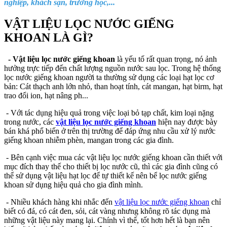
nghiệp, khách sạn, trường học,...
VẬT LIỆU LỌC NƯỚC GIẾNG
KHOAN LÀ GÌ?
- Vật liệu lọc nước giếng khoan
là yếu tố rất quan trọng, nó ảnh
hưởng trực tiếp đến chất lượng nguồn nước sau lọc. Trong hệ thống
lọc nước giếng khoan người ta thường sử dụng các loại hạt lọc cơ
bản: Cát thạch anh lớn nhỏ, than hoạt tính, cát mangan, hạt birm, hạt
trao đổi ion, hạt nâng ph...
- Với tác dụng hiệu quả trong việc loại bỏ tạp chất, kim loại nặng
trong nước, các
vật liệu lọc nước giếng khoan
hiện nay được bày
bán khá phổ biến ở trên thị trường để đáp ứng nhu cầu xử lý nước
giếng khoan nhiễm phèn, mangan trong các gia đình.
- Bên cạnh việc mua các vật liệu lọc nước giếng khoan cần thiết với
mục đích thay thế cho thiết bị lọc nước cũ, thì các gia đình cũng có
thể sử dụng vật liệu hạt lọc để tự thiết kế nên bể lọc nước giếng
khoan sử dụng hiệu quả cho gia đình mình.
- Nhiều khách hàng khi nhắc đến
vật liệu lọc nước giếng khoan
chỉ
biết có đá, có cát đen, sỏi, cát vàng nhưng không rõ tác dụng mà
những vật liệu này mang lại. Chính vì thế, tốt hơn hết là bạn nên