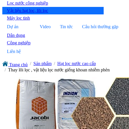
Lọc nước công nghiệp
Vật liệu hạt lọc, lõi lọc
Máy lọc tinh
Dự án
Video
Tin tức
Câu hỏi thường gặp
Dân dụng
Công nghiệp
Liên hệ
Sản phẩm
Hạt lọc nước cao cấp
Trang chủ
Thay lõi lọc , vật liệu lọc nước giếng khoan nhiễm phèn