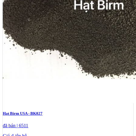
Hạt Birm USA - BK027
đã bán | 6511
Giá :
Liên hệ