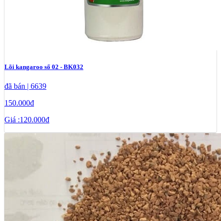
Lõi kangaroo số 02 - BK032
đã bán | 6639
150.000đ
Giá :
120.000đ