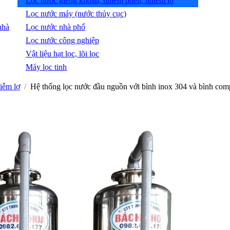
Lọc nước giếng khoan, nhiễm phèn, nhiễm lợ
Lọc nước máy (nước thủy cục)
nhà
Lọc nước nhà phố
Lọc nước công nghiệp
Vật liệu hạt lọc, lõi lọc
Máy lọc tinh
iễm lợ
Hệ thống lọc nước đầu nguồn với bình inox 304 và bình com