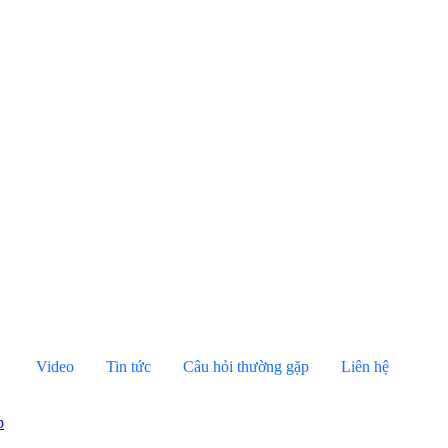
Video
Tin tức
Câu hỏi thường gặp
Liên hệ
p