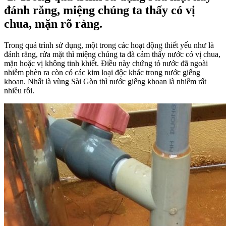
đánh răng, miệng chúng ta thấy có vị
chua, mặn rõ ràng.
Trong quá trình sử dụng, một trong các hoạt động thiết yếu như là
đánh răng, rửa mặt thì miệng chúng ta đã cảm thấy nước có vị chua,
mặn hoặc vị không tinh khiết. Điều này chứng tỏ nước đã ngoài
nhiễm phèn ra còn có các kim loại độc khác trong nước giếng
khoan. Nhất là vùng Sài Gòn thì nước giếng khoan là nhiễm rất
nhiều rồi.