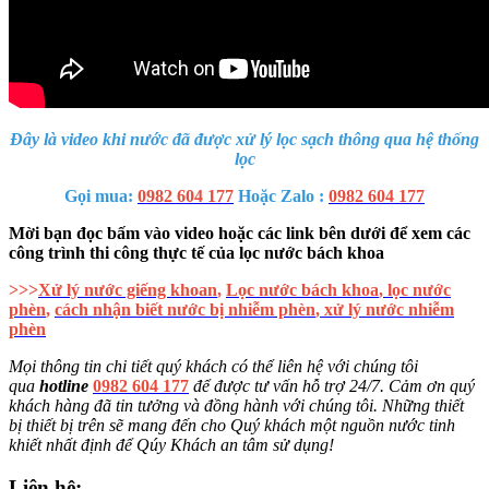
Đây là video khi nước đã được xử lý lọc sạch thông qua hệ thống
lọc
Gọi mua:
0982 604 177
Hoặc Zalo :
0982 604 177
Mời bạn đọc bấm vào video hoặc các link bên dưới để xem các
công trình thi công thực tế của lọc nước bách khoa
>>>
Xử lý nước giếng khoan
,
Lọc nước bách khoa
,
lọc nước
phèn
,
cách nhận biết nước bị nhiễm phèn
,
xử lý nước nhiễm
phèn
Mọi thông tin chi tiết quý khách có thể liên hệ với chúng tôi
qua
hotline
0982 604 177
để được tư vấn hỗ trợ 24/7. Cảm ơn quý
khách hàng đã tin tưởng và đồng hành với chúng tôi. Những thiết
bị thiết bị trên sẽ mang đến cho Quý khách một nguồn nước tinh
khiết nhất định để Qúy Khách an tâm sử dụng!
Liên hệ: