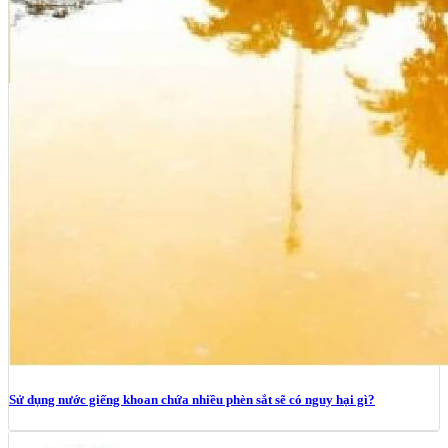
Sử dụng nước giếng khoan chứa nhiều phèn sắt sẽ có nguy hại gì?