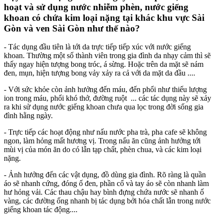
hoạt và sử dụng nước nhiễm phèn, nước giếng
khoan có chứa kim loại nặng tại khác khu vực Sài
Gòn và ven Sài Gòn như thế nào?
- Tác dụng đầu tiên là tới da trực tiếp tiếp xúc với nước giếng
khoan. Thường một số thành viên trong gia đình da nhạy cảm thì sẽ
thấy ngay hiện tượng bong tróc, á sừng. Hoặc trên da mặt sẽ nám
đen, mụn, hiện tượng bong vảy xảy ra cả với da mặt da đầu ....
- Với sức khỏe còn ảnh hưởng đến máu, đến phổi như thiếu lượng
ion trong máu, phổi khó thở, đường ruột ... các tác dụng này sẽ xảy
ra khi sử dụng nước giếng khoan chưa qua lọc trong đời sống gia
đình hằng ngày.
- Trực tiếp các hoạt động như nấu nước pha trà, pha cafe sẽ không
ngon, làm hỏng mất hương vị. Trong nấu ăn cũng ảnh hưởng tới
mùi vị của món ăn do có lẫn tạp chất, phèn chua, và các kim loại
nặng.
- Ảnh hưởng đến các vật dụng, đồ dùng gia đình. Rõ ràng là quần
áo sẽ nhanh cứng, đóng ố đen, phần cổ và tay áo sẽ còn nhanh làm
hư hỏng vải. Các thau chậu hay bình đựng chứa nước sẽ nhanh ố
vàng, các đường ống nhanh bị tác dụng bởi hóa chất lẫn trong nước
giếng khoan tác động....