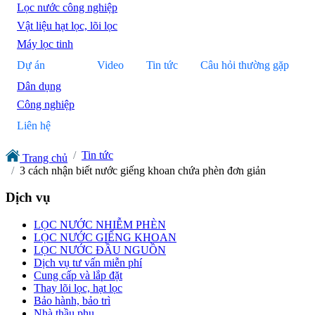
Lọc nước công nghiệp
Vật liệu hạt lọc, lõi lọc
Máy lọc tinh
Dự án
Video
Tin tức
Câu hỏi thường gặp
Dân dụng
Công nghiệp
Liên hệ
Tin tức
Trang chủ
3 cách nhận biết nước giếng khoan chứa phèn đơn giản
Dịch vụ
LỌC NƯỚC NHIỄM PHÈN
LỌC NƯỚC GIẾNG KHOAN
LỌC NƯỚC ĐẦU NGUỒN
Dịch vụ tư vấn miễn phí
Cung cấp và lắp đặt
Thay lõi lọc, hạt lọc
Bảo hành, bảo trì
Nhà thầu phụ